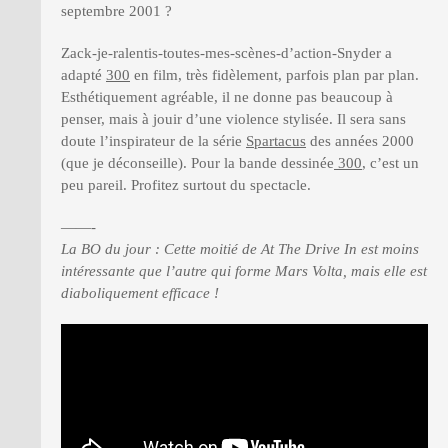
septembre 2001 ?
Zack-je-ralentis-toutes-mes-scènes-d’action-Snyder a
adapté
300
en film, très fidèlement, parfois plan par plan.
Esthétiquement agréable, il ne donne pas beaucoup à
penser, mais à jouir d’une violence stylisée. Il sera sans
doute l’inspirateur de la série
Spartacus
des années 2000
(que je déconseille). Pour la bande dessinée
300
, c’est un
peu pareil. Profitez surtout du spectacle.
——-
La BO du jour : Cette moitié de At The Drive In est moins
intéressante que l’autre qui forme Mars Volta, mais elle est
diaboliquement efficace !