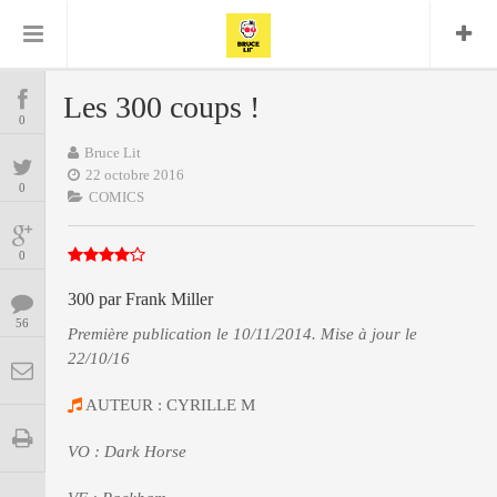
Bruce Lit
Bullshit Detector
Comics
Cyrille M
DC
Daredevil
Dark Horse
Les 300 coups !
COMICS
Delcourt
0
Eddy Vanleffe
Edwige
Encyclopegeek
Figure
Dupont
Bruce Lit
MANGAS
Replay
Focus
Frank Miller
Garth Ennis
22 octobre 2016
0
image
Graphic Novel
Glénat
COMICS
JP
Independants
JB Vu Van
BD
Nguyen
Mangas
0
Lug
Marvel
Musique
Mattie boy
300 par Frank Miller
ENCYCLOPEGEEK
Panini
56
Presse
Patrick Faivre
Première publication le 10/11/2014. Mise à jour le
22/10/16
Présence
CINE-SERIES-ANIME
Rock
Semic
Punisher
Teamup
Special Guest
Spidey
Superman
AUTEUR : CYRILLE M
Tornado
Urban
xmen
Vertigo
MUSIQUE
VO : Dark Horse
LA BRUCE TEAM : SAISON 13