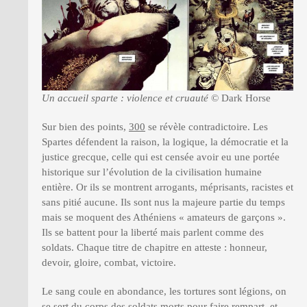
Un accueil sparte : violence et cruauté
© Dark Horse
Sur bien des points,
300
se révèle contradictoire. Les
Spartes défendent la raison, la logique, la démocratie et la
justice grecque, celle qui est censée avoir eu une portée
historique sur l’évolution de la civilisation humaine
entière. Or ils se montrent arrogants, méprisants, racistes et
sans pitié aucune. Ils sont nus la majeure partie du temps
mais se moquent des Athéniens « amateurs de garçons ».
Ils se battent pour la liberté mais parlent comme des
soldats. Chaque titre de chapitre en atteste : honneur,
devoir, gloire, combat, victoire.
Le sang coule en abondance, les tortures sont légions, on
se sert du corps des soldats morts pour faire rempart, et