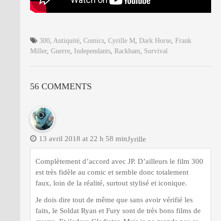
300
,
Antiquité
,
Comics
,
Cyrille M
,
Dark Horse
,
Frank
Miller
,
Guerre
,
Independants
,
Rackham
,
Survival
56 COMMENTS
13 avril 2018 at 22 h 58 min
Jyrille
Complètement d’accord avec JP. D’ailleurs le film 300
est très fidèle au comic et semble donc totalement
faux, loin de la réalité, surtout stylisé et iconique.
Je dois dire tout de même que sans avoir vérifié les
faits, le Soldat Ryan et Fury sont de très bons films de