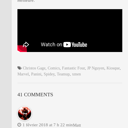
meilleure.
Christos Gage
,
Comics
,
Fantastic Four
,
JP Nguyen
,
Kiosque
,
Marvel
,
Panini
,
Spidey
,
Teamup
,
xmen
41 COMMENTS
1 février 2018 at 7 h 22 min
Matt