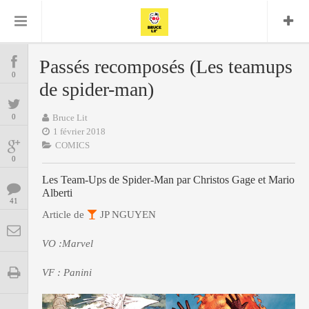
Bruce Lit
Bullshit Detector
Comics
Cyrille M
DC
Daredevil
Dark Horse
Passés recomposés (Les teamups
COMICS
Delcourt
0
Eddy Vanleffe
Edwige
de spider-man)
Encyclopegeek
Figure
Dupont
MANGAS
Replay
Focus
Frank Miller
Garth Ennis
0
Bruce Lit
image
Graphic Novel
Glénat
1 février 2018
JP
Independants
JB Vu Van
COMICS
BD
Nguyen
Mangas
0
Lug
Marvel
Les Team-Ups de Spider-Man par Christos Gage et Mario
Musique
Mattie boy
ENCYCLOPEGEEK
Alberti
Panini
41
Presse
Patrick Faivre
Article de
JP NGUYEN
Présence
CINE-SERIES-ANIME
Rock
Semic
Punisher
VO :Marvel
Teamup
Special Guest
Spidey
Superman
Tornado
Urban
xmen
Vertigo
MUSIQUE
VF : Panini
LA BRUCE TEAM : SAISON 13