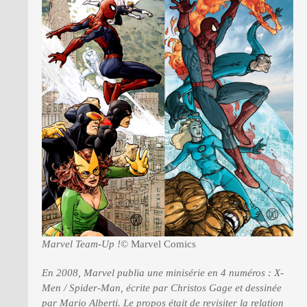
PRESSE
Marvel Team-Up !
© Marvel Comics
En 2008, Marvel publia une minisérie en 4 numéros : X-
Men / Spider-Man, écrite par Christos Gage et dessinée
par Mario Alberti. Le propos était de revisiter la relation