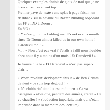
Quelques exemples choisis de cjoix de trad que je ne
trouve pas forcément top :
Premier pavé de texte : une splas h page faisant un
flashback sur la bataille du Baxter Building ooposant
les FF et DD à Doom :
En VO :
« You’ve got to be kidding me. It’s not even a month
since Dr Doom almost killed us in our own home !
Daredevil too ! »
VF : « Non c’est pas vrai ? Fatalis a failli nous liquider
chez nous il y a moins d’un mois ! Et Daredevil ! »
Je trouve que le « Et Daredevil » n’est pas super-
clair…
« Wotta revoltin’ devlopment this is » de Ben Grimm
devient « Je suis trop dégoûté ! »
« It’s clobberin’ time ! » est traduit en « Ca va
castagner » alors que, pendant des années, c’était « Ca
va chauffer ! » (traduction imparfaite mais qui s’était
imprimée dans la mémoire des lecteurs)