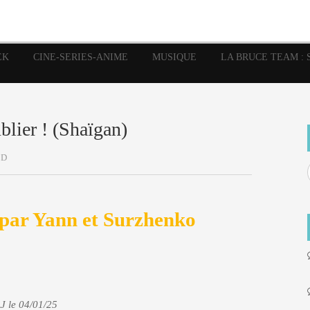
image
Graphic Novel
Glénat
Garth Ennis
JP Nguye
Independants
JB Vu Van
Marvel
Mangas
Musiq
Mattie boy
EK
CINE-SERIES-ANIME
MUSIQUE
LA BRUCE TEAM : 
Panini
Prése
Presse
Patrick Faivre
Rock
Semic
Special Guest
Spidey
Sup
Punisher
Tornado
Urban
xme
Teamup
Vertigo
blier ! (Shaïgan)
BD
 par Yann et Surzhenko
J le 04/01/25