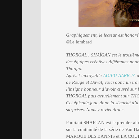
Graphiquement, le lecteur est honoré
©Le lombard
THORGAL : SHAÏGAN est le troisième 
des équipes créatives différentes pou
Thorgal.
Après l’incroyable
ADIEU AARICIA
d
de Rouge et Duval, voici donc un tro
l’insigne honneur d’avoir œuvré sur 
THORGAL puis actuellement sur THO
Cet épisode joue donc la sécurité d’u
surprises. Nous y reviendrons.
Pourtant SHAÏGAN est le premier albu
sur la continuité de la série de Van 
MARQUE DES BANNIS et LA COURON