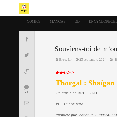
COMICS
MANGAS
BD
ENCYCLOPEGE
0
Souviens-toi de m’ou
Bruce Lit
25 septembre 2024
0
0
Thorgal : Shaïgan
25
Un article de BRUCE LIT
VF : Le Lombard
Première publication le 25/09/24- MA