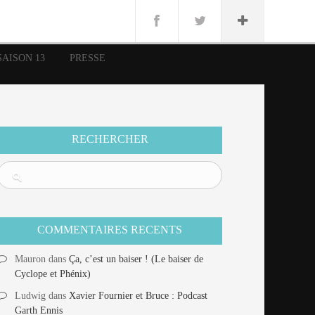
n
Lug
ue
SAISON 13
PRESSE
nce
erman
n
RECHERCHER
COMMENTAIRES RECENTS
Mauron
dans
Ça, c’est un baiser ! (Le baiser de
Cyclope et Phénix)
Ludwig
dans
Xavier Fournier et Bruce : Podcast
Garth Ennis