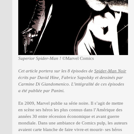
Superior Spider-Man !
©Marvel Comics
Cet article portera sur les 8 épisodes de
Spider-Man Noir
écrits par David Hine, Fabrice Sapolsky et dessinés par
Carmine Di Giandomenico. L’intégralité de ces épisodes
a été publiée par Panini.
En 2009, Marvel publie sa série noire. Il s’agit de mettre
en scène ses héros les plus connus dans l’Amérique des
années 30 entre récession économique et avant guerre
mondiale. Dans une ambiance de Comics pulp, les auteurs
avaient carte blanche de faire vivre-et mourir- ses héros