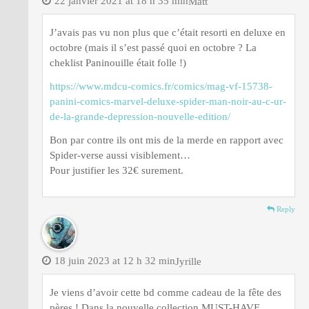
22 janvier 2021 at 18 h 35 min
Matt
J’avais pas vu non plus que c’était resorti en deluxe en
octobre (mais il s’est passé quoi en octobre ? La
cheklist Paninouille était folle !)
https://www.mdcu-comics.fr/comics/mag-vf-15738-
panini-comics-marvel-deluxe-spider-man-noir-au-c-ur-
de-la-grande-depression-nouvelle-edition/
Bon par contre ils ont mis de la merde en rapport avec
Spider-verse aussi visiblement…
Pour justifier les 32€ surement.
Reply
18 juin 2023 at 12 h 32 min
Jyrille
Je viens d’avoir cette bd comme cadeau de la fête des
pères ! Dans la nouvelle collection MUST-HAVE.