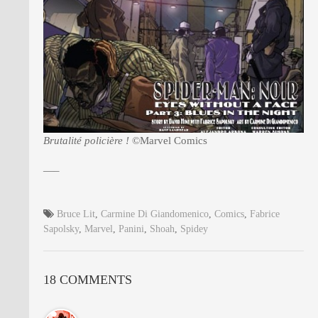
Brutalité policière !
©Marvel Comics
—–
Bruce Lit
,
Carmine Di Giandomenico
,
Comics
,
Fabrice
Sapolsky
,
Marvel
,
Panini
,
Shoah
,
Spidey
18 COMMENTS