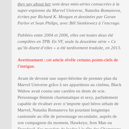
they say about her
sont deux mini-séries consacrées à la
super-espionne du Marvel Universe, Natasha Romanova,
écrites par Richard K. Morgan et dessinées par Goran
Parlov et Sean Philips, avec Bill Sienkiewicz à l’encrage.
Publiées entre 2004 et 2006, elles ont toutes deux été
compilées en TPB. En VF, seule la deuxième série « Ce
qu’ils disent d’elles » a été tardivement traduite, en 2013.
Avertissement : cet article révèle certains points-clefs de
l’intrigue.
Avant de devenir une super-héroïne de premier plan du
Marvel Universe grâce à ses apparitions au cinéma, Black
Widow avait connu une carrière en dents de scie.
Personnage féminin charismatique et sexy, parfaitement
capable de rivaliser avec n’importe quel héros urbain de
Marvel, Natasha Romanova fut pourtant longtemps
cantonnée au rôle de personnage secondaire, auprès de
son compagnon du moment, Hawkeye, Iron Man ou
Daredevil. Ses mandats de leader à la tête des Champions