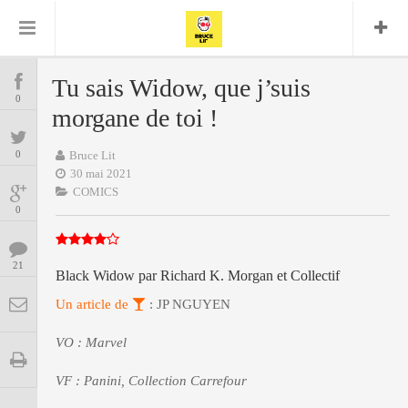
Bruce Lit
Bullshit Detector
Comics
Cyrille M
DC
Daredevil
Dark Horse
Tu sais Widow, que j’suis
COMICS
Delcourt
0
Eddy Vanleffe
Edwige
morgane de toi !
Encyclopegeek
Figure
Dupont
MANGAS
Replay
Focus
Frank Miller
Garth Ennis
0
Bruce Lit
image
Graphic Novel
Glénat
30 mai 2021
JP
Independants
JB Vu Van
COMICS
BD
Nguyen
Mangas
0
Lug
Marvel
Musique
Mattie boy
ENCYCLOPEGEEK
Panini
21
Presse
Patrick Faivre
Black Widow par Richard K. Morgan et Collectif
Présence
CINE-SERIES-ANIME
Rock
Semic
Un article de
Punisher
: JP NGUYEN
Teamup
Special Guest
Spidey
Superman
VO : Marvel
Tornado
Urban
xmen
Vertigo
MUSIQUE
VF : Panini, Collection Carrefour
LA BRUCE TEAM : SAISON 13