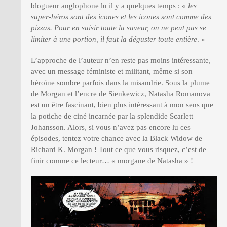
blogueur anglophone lu il y a quelques temps : «
les
super-héros sont des icones et les icones sont comme des
pizzas. Pour en saisir toute la saveur, on ne peut pas se
limiter à une portion, il faut la déguster toute entière
. »
L’approche de l’auteur n’en reste pas moins intéressante,
avec un message féministe et militant, même si son
héroïne sombre parfois dans la misandrie. Sous la plume
de Morgan et l’encre de Sienkewicz, Natasha Romanova
est un être fascinant, bien plus intéressant à mon sens que
la potiche de ciné incarnée par la splendide Scarlett
Johansson. Alors, si vous n’avez pas encore lu ces
épisodes, tentez votre chance avec la Black Widow de
Richard K. Morgan ! Tout ce que vous risquez, c’est de
finir comme ce lecteur… « morgane de Natasha » !