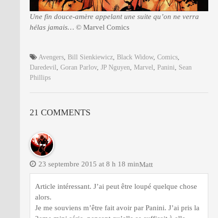
Une fin douce-amère appelant une suite qu’on ne verra
hélas jamais…
© Marvel Comics
Avengers
,
Bill Sienkiewicz
,
Black Widow
,
Comics
,
Daredevil
,
Goran Parlov
,
JP Nguyen
,
Marvel
,
Panini
,
Sean
Phillips
21 COMMENTS
23 septembre 2015 at 8 h 18 min
Matt
Article intéressant. J’ai peut être loupé quelque chose
alors.
Je me souviens m’être fait avoir par Panini. J’ai pris la