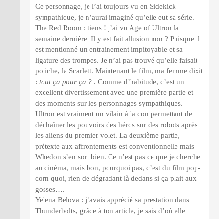
Ce personnage, je l’ai toujours vu en Sidekick
sympathique, je n’aurai imaginé qu’elle eut sa série.
The Red Room : tiens ! j’ai vu Age of Ultron la
semaine dernière. Il y est fait allusion non ? Puisque il
est mentionné un entrainement impitoyable et sa
ligature des trompes. Je n’ai pas trouvé qu’elle faisait
potiche, la Scarlett. Maintenant le film, ma femme dixit
:
tout ça pour ça ?
. Comme d’habitude, c’est un
excellent divertissement avec une première partie et
des moments sur les personnages sympathiques.
Ultron est vraiment un vilain à la con permettant de
déchaîner les pouvoirs des héros sur des robots après
les aliens du premier volet. La deuxième partie,
prétexte aux affrontements est conventionnelle mais
Whedon s’en sort bien. Ce n’est pas ce que je cherche
au cinéma, mais bon, pourquoi pas, c’est du film pop-
corn quoi, rien de dégradant là dedans si ça plait aux
gosses….
Yelena Belova : j’avais apprécié sa prestation dans
Thunderbolts, grâce à ton article, je sais d’où elle