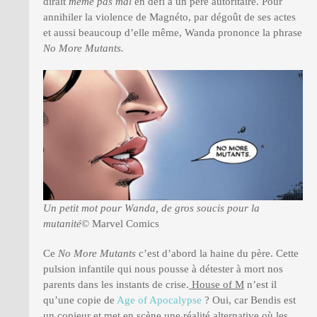
dirait
même pas mal
en défi à un père autoritaire. Pour
annihiler la violence de Magnéto, par dégoût de ses actes
et aussi beaucoup d’elle même, Wanda prononce la phrase
No More Mutants.
Un petit mot pour Wanda, de gros soucis pour la
mutanité
© Marvel Comics
Ce
No More Mutants
c’est d’abord la haine du père. Cette
pulsion infantile qui nous pousse à détester à mort nos
parents dans les instants de crise.
House of M
n’est il
qu’une copie de
Age of Apocalypse
? Oui, car Bendis est
un copieur et met en scène une réalité alternative où les