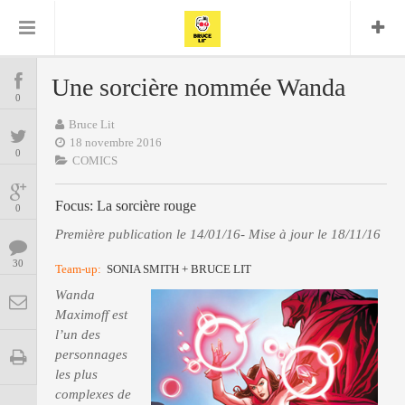
Bruce Lit
Bullshit Detector
Comics
Cyrille M
DC
Daredevil
Dark Horse
Une sorcière nommée Wanda
COMICS
Delcourt
0
Eddy Vanleffe
Edwige
Encyclopegeek
Figure
Dupont
Bruce Lit
MANGAS
Replay
Focus
Frank Miller
Garth Ennis
18 novembre 2016
0
image
Graphic Novel
Glénat
COMICS
JP
Independants
JB Vu Van
BD
Nguyen
Focus: La sorcière rouge
Mangas
0
Lug
Marvel
Première publication le 14/01/16- Mise à jour le 18/11/16
Musique
Mattie boy
ENCYCLOPEGEEK
Panini
30
Presse
Team-up:
Patrick Faivre
SONIA SMITH + BRUCE LIT
Présence
Wanda
CINE-SERIES-ANIME
Rock
Semic
Punisher
Maximoff est
Teamup
Special Guest
Spidey
Superman
l’un des
Tornado
Urban
xmen
Vertigo
MUSIQUE
personnages
les plus
complexes de
LA BRUCE TEAM : SAISON 13