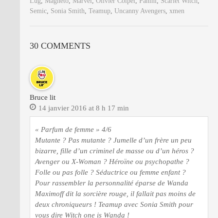
Lug
,
Magneto
,
Marvel
,
Olivier Coipel
,
Panini
,
Scarlet Witch
,
Semic
,
Sonia Smith
,
Teamup
,
Uncanny Avengers
,
xmen
30 COMMENTS
Bruce lit
14 janvier 2016 at 8 h 17 min
« Parfum de femme » 4/6
Mutante ? Pas mutante ? Jumelle d’un frère un peu
bizarre, fille d’un criminel de masse ou d’un héros ?
Avenger ou X-Woman ? Héroïne ou psychopathe ?
Folle ou pas folle ? Séductrice ou femme enfant ?
Pour rassembler la personnalité éparse de Wanda
Maximoff dit la sorcière rouge, il fallait pas moins de
deux chroniqueurs ! Teamup avec Sonia Smith pour
vous dire Witch one is Wanda !