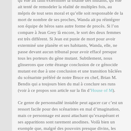
qu’elle ait failli exterminer la totalité des mutants, qu’elle
ait tenté de remodeler la réalité de multiples fois, au
mépris de tout sens moral et qu’elle soit responsable de la
mort de nombre de ses proches, Wanda ait pu réintégrer
son équipe de héros sans autre forme de procès. Si l’on
compare à Jean Grey là encore, le sort des deux femmes
est très différent. Si Jean est punie de mort pour avoir
exterminé une planète et ses habitants, Wanda, elle, ne
passe devant aucun tribunal pour avoir effacé presque
tous les porteurs du gène mutant. Subtilement, nous
glisserons que cette étrange conclusion de ce génocide
mutant est due à une conclusion et une transition bâclées
du scénariste préféré de notre Bruce en chef, Brian M.
Bendis qui a toujours bien du mal à conclure ses runs
(voir à ce propos son article sur la fin d’
House of M
).
Ce genre de personnalité instable peut agacer car c’est un
ressort facile pour des scénaristes en mal d’imagination,
mais ce personnage est aussi attachant qu’exaspérant et
ses apparitions sont rarement anodines. Voilà bien un
exemple que, malgré des pouvoirs presque divins, les