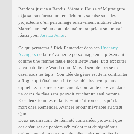
Rendons justice à Bendis. Même si
House of M
préfigure
déjà sa transformation en tâcheron, sa mise sous les
projecteurs d’un personnage relativement inutilisé chez
Marvel aura été un coup de maître, rappelant son travail
réussi pour
Jessica Jones
.
Ce qui permettra à Rick Remender dans ses
Uncanny
Avengers d
e faire évoluer le personnage en la présentant
comme une femme fatale façon Betty Page. Et d’exploiter
la culpabilité de Wanda dont Marvel semble pressé de
caser sous les tapis. Son idée de génie est de la confronter
à Rogue qui finalement lui ressemble beaucoup : une
orpheline, frustrée sexuellement, contrainte de vivre dans
un corps de rêve sans pouvoir toucher un seul homme.
Ces deux femmes-enfants vont s’affronter jusqu’à la
mort chez Remender. Avant le retour inévitable au Statu
Quo.
Deux incarnations de féminité contrariées prouvant que
ces créatures de papiers véhiculent tant de signifiants
qu’on aimerait que par magie, elles puissent quitter la