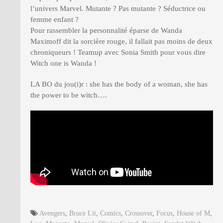
l’univers Marvel. Mutante ? Pas mutante ? Séductrice ou
femme enfant ?
Pour rassembler la personnalité éparse de Wanda
Maximoff dit la sorcière rouge, il fallait pas moins de deux
chroniqueurs ! Teamup avec Sonia Smith pour vous dire
Witch one is Wanda !
LA BO du jou(i)r : she has the body of a woman, she has
the power to be witch….
Avengers
,
Bruce Lit
,
Comics
,
Crossover
,
Focus
,
House of M
,