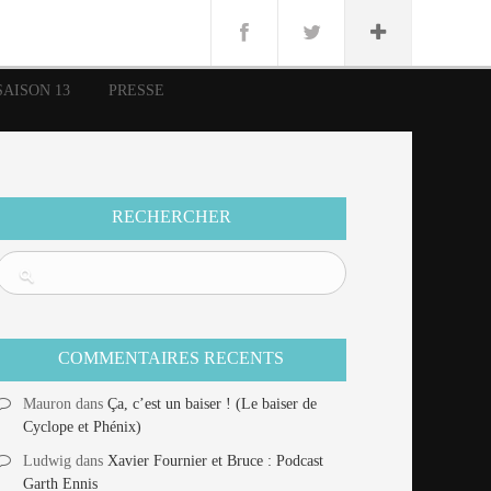
n
Lug
ue
SAISON 13
PRESSE
nce
erman
n
RECHERCHER
COMMENTAIRES RECENTS
Mauron
dans
Ça, c’est un baiser ! (Le baiser de
Cyclope et Phénix)
Ludwig
dans
Xavier Fournier et Bruce : Podcast
Garth Ennis