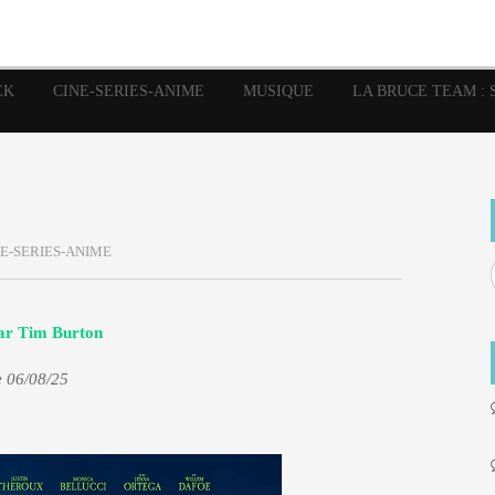
image
Graphic Novel
Glénat
Garth Ennis
JP Nguye
Independants
JB Vu Van
Marvel
Mangas
Musiq
Mattie boy
EK
CINE-SERIES-ANIME
MUSIQUE
LA BRUCE TEAM : 
Panini
Prése
Presse
Patrick Faivre
Rock
Semic
Special Guest
Spidey
Sup
Punisher
Tornado
Urban
xme
Teamup
Vertigo
E-SERIES-ANIME
r Tim Burton
e 06/08/25