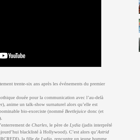
tement trente-six ans après les événements du premier
 gothique douée pour la communication avec l’au-delà
r), anime un talk-show surnaturel alors qu’elle est
’abominable bio-exorciste (nommé
Beetlejuice
donc (et
).
l’enterrement de
Charles
, le père de
Lydia
(jadis interprété
ujourd’hui blacklisté à Hollywood). C’est alors qu’
Astrid
ERCREDI), la fille de
Lydia
, rencontre un jeune homme