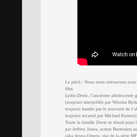
Le pitch : Nous nous retrouvons exac
film.
Lydia Deetz
, l’ancienne adolescente
(toujours interprétée par Winona Ryde
toujours hantée par le souvenir de l
toujours incarné par Michael Keaton)
Toute la famille
Deetz
se réunit pour 
par Jeffrey Jones, acteur Burtonien a
(aka Jenna Ortega, star de la série M