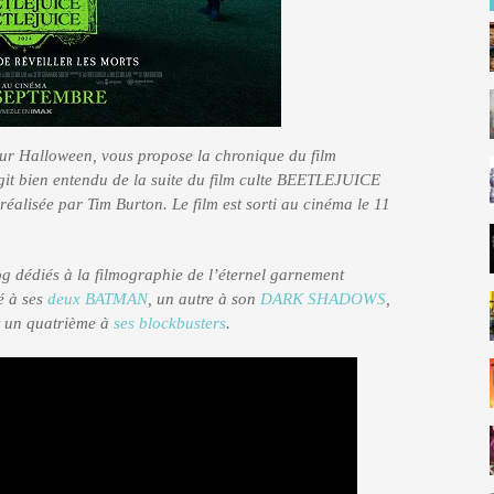
our Halloween, vous propose la chronique du film
 bien entendu de la suite du film culte BEETLEJUICE
 réalisée par Tim Burton. Le film est sorti au cinéma le 11
blog dédiés à la filmographie de l’éternel garnement
é à ses
deux BATMAN
, un autre à son
DARK SHADOWS
,
 un quatrième à
ses blockbusters
.