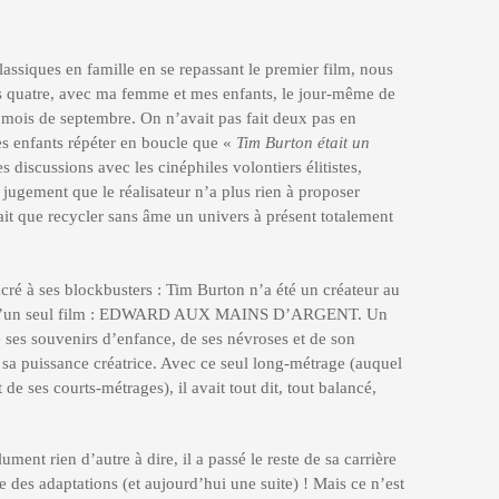
lassiques en famille en se repassant le premier film, nous
es quatre, avec ma femme et mes enfants, le jour-même de
 mois de septembre. On n’avait pas fait deux pas en
s enfants répéter en boucle que «
Tim Burton était un
s discussions avec les cinéphiles volontiers élitistes,
jugement que le réalisateur n’a plus rien à proposer
fait que recycler sans âme un univers à présent totalement
acré à ses blockbusters : Tim Burton n’a été un créateur au
ps d’un seul film : EDWARD AUX MAINS D’ARGENT. Un
de ses souvenirs d’enfance, de ses névroses et de son
sa puissance créatrice. Avec ce seul long-métrage (auquel
de ses courts-métrages), il avait tout dit, tout balancé,
ment rien d’autre à dire, il a passé le reste de sa carrière
 des adaptations (et aujourd’hui une suite) ! Mais ce n’est