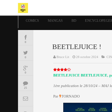
COMICS
MANGAS
BD
ENCYCLOPEGE
0
BEETLEJUICE !
Bruce Lit
28 octobre 2024
CIN
0
0
BEETLEJUICE BEETLEJUICE, pa
1ère publication le 28/10/24 – MAJ l
25
Par
TORNADO