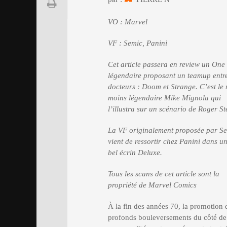
VO : Marvel
VF : Semic, Panini
Cet article passera en review un One
légendaire proposant un teamup entr
docteurs : Doom et Strange. C’est le
moins légendaire Mike Mignola qui
l’illustra sur un scénario de Roger St
La VF originalement proposée par Se
vient de ressortir chez Panini dans un
bel écrin Deluxe.
Tous les scans de cet article sont la
propriété de Marvel Comics
À la fin des années 70, la promotion
profonds bouleversements du côté de 