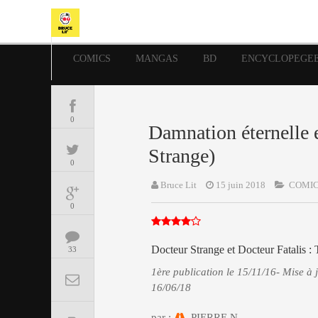
COMICS
MANGAS
BD
ENCYCLOPEGE
0
Damnation éternelle 
Strange)
0
Bruce Lit
15 juin 2018
COMI
0
Docteur Strange et Docteur Fatalis 
33
1ère publication le 15/11/16- Mise à j
16/06/18
par :
PIERRE N