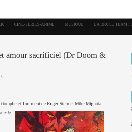
image
Graphic Novel
Glénat
Garth Ennis
JP Nguye
Independants
JB Vu Van
Marvel
Mangas
Musiq
Mattie boy
EK
CINE-SERIES-ANIME
MUSIQUE
LA BRUCE TEAM : 
Panini
Prése
Presse
Patrick Faivre
Rock
Semic
Special Guest
Spidey
Sup
Punisher
Tornado
Urban
xme
Teamup
Vertigo
et amour sacrificiel (Dr Doom &
CS
: Triomphe et Tourment de Roger Stern et Mike Mignola
our le