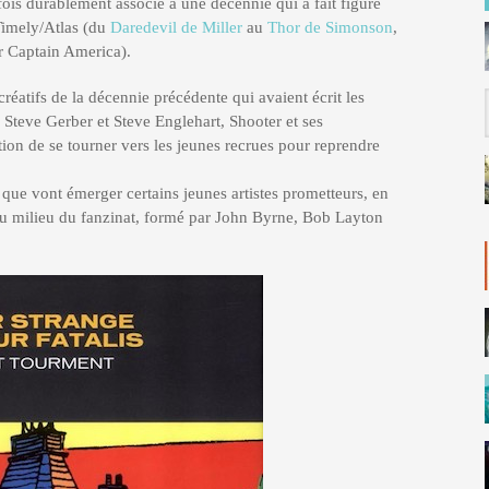
fois durablement associé à une décennie qui a fait figure
Timely/Atlas (du
Daredevil de Miller
au
Thor de Simonson
,
r Captain America).
créatifs de la décennie précédente qui avaient écrit les
ls Steve Gerber et Steve Englehart, Shooter et ses
tion de se tourner vers les jeunes recrues pour reprendre
que vont émerger certains jeunes artistes prometteurs, en
 du milieu du fanzinat, formé par John Byrne, Bob Layton