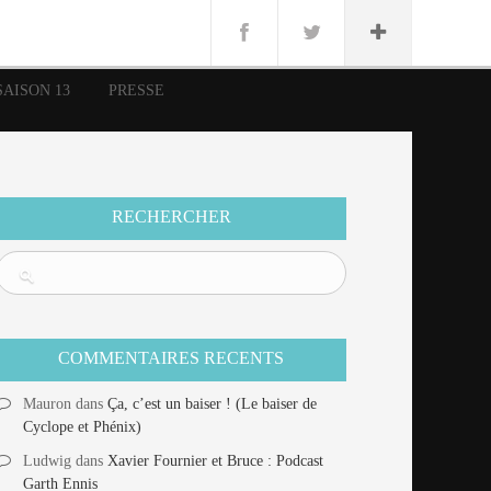
n
Lug
ue
SAISON 13
PRESSE
nce
erman
n
RECHERCHER
COMMENTAIRES RECENTS
Mauron
dans
Ça, c’est un baiser ! (Le baiser de
Cyclope et Phénix)
Ludwig
dans
Xavier Fournier et Bruce : Podcast
Garth Ennis