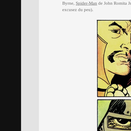
Byrne,
Spider-Man
de John Romita Jr
excusez du peu).