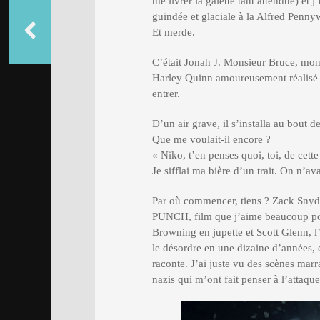
me livrer la galette tant attendue) et
guindée et glaciale à la Alfred Penny
Et merde.
C’était Jonah J. Monsieur Bruce, mon
Harley Quinn amoureusement réalisé av
entrer.
D’un air grave, il s’installa au bout
Que me voulait-il encore ?
« Niko, t’en penses quoi, toi, de ce
Je sifflai ma bière d’un trait. On n’av
Par où commencer, tiens ? Zack Sny
PUNCH, film que j’aime beaucoup pour
Browning en jupette et Scott Glenn, l’
le désordre en une dizaine d’années, 
raconte. J’ai juste vu des scènes mar
nazis qui m’ont fait penser à l’att