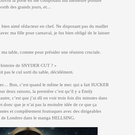
 j’ouvris la porte en me composant ma meilleure posture
worth des grands jours, et…
 bien aimé rédacteur en chef. Ne disposant pas du maillet
ec ma fille pour carnaval, je fus bien obligé de le laisser
 de ma table, comme pour présider une réunion cruciale.
tte histoire de SNYDER CUT ? »
ait pas le cul sorti du sable, décidément.
der… Bon, c’est quand le même le mec qui a fait SUCKER
 deux raisons, la première c’est qu’il y a Emily
autre, c’est que j’ai dû en voir trois fois dix minutes dans
et donc que je n’ai pas la moindre idée de ce que ça
rantes et complètement foutraques avec des dirigeables
aque de Londres dans le manga HELLSING.