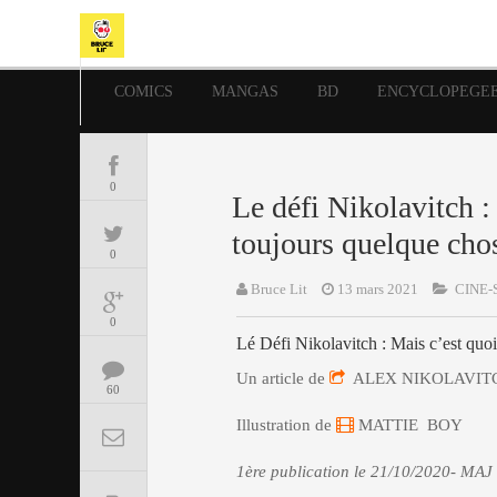
COMICS
MANGAS
BD
ENCYCLOPEGE
0
Le défi Nikolavitch :
toujours quelque cho
0
Bruce Lit
13 mars 2021
CINE-
0
Lé Défi Nikolavitch : Mais c’est quoi
Un article de
ALEX NIKOLAVIT
60
Illustration de
MATTIE BOY
1ère publication le 21/10/2020- MAJ 