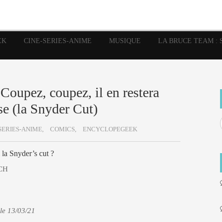
image
Graphic Novel
Glénat
Garth Ennis
JP Nguye
Independants
JB Vu Van
Marvel
Mangas
Musiq
Mattie boy
EK
CINE-SERIES-ANIME
MUSIQUE
LA BRUCE TEAM : 
Panini
Prése
Presse
Patrick Faivre
Rock
Semic
Special Guest
Spidey
Sup
Punisher
Tornado
Urban
xme
Teamup
Vertigo
 Coupez, coupez, il en restera
se (la Snyder Cut)
SERIES-ANIME,
COMICS,
ENCYCLOPEGEEK
 la Snyder’s cut ?
CH
le 13/03/21