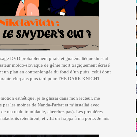
pressage DVD probablement pirate et guatémaltèque du seul
isateur moldo-slovaque de génie mort tragiquement écrasé
t un plan en contreplongée du fond d’un puits, celui dont
 quarante-cinq ans plus tard pour THE DARK KNIGHT
otion esthétique, je le glissai dans mon lecteur, me
ée par les moines de Nanda-Parbat et m’installai avec
a de ma main tremblante, cherchez pas). Les premières
maladroits retentirent, et…Et on frappa à ma porte. Je mis