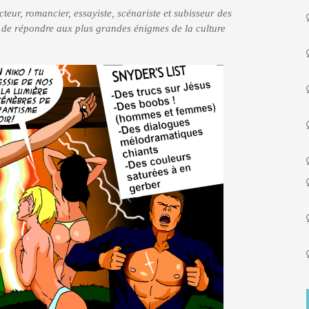
teur, romancier, essayiste, scénariste et subisseur des
i de répondre aux plus grandes énigmes de la culture