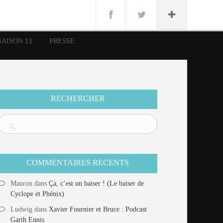
n
Lug
ue
SAISON 13
PRESSE
nce
erman
n
RECHERCHER
COMMENTAIRES RECENTS
Mauron
dans
Ça, c’est un baiser ! (Le baiser de
Cyclope et Phénix)
Ludwig
dans
Xavier Fournier et Bruce : Podcast
Garth Ennis