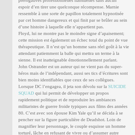
prérogatives professionnelles habituelles sans aucun
espoir d’en tirer une quelconque récompense. Marnie
ressemble à une sorte de papillon totalement hypnotisée
par cet homme dangereux et qui finit par se brûler au sein
d’une histoire à laquelle elle n’appartient pas.
Floyd, lui ne montre pas le moindre signe d’apaisement;
cette mission est également un échec total du point de vue
thérapeutique. Il n’est qu’un homme sans réel goût à la vie
attendant patiemment la balle qui mettra un terme à la
sienne. Il est inatteignable émotionnellement parlant.
John Ostrander est un auteur qui ne vient pas du super-
héros mais de l’indépendant, aussi ses tics d’écritures sont
bien moins identifiables que ceux de ses collègues.
Lorsque DC l’engagea, il jeta son dévolu sur la
SUICIDE
SQUAD
qui lui permit de développer un propos
rapidement politique et de reproduire les ambiances
militaristes de guerre froide typiques aux films des années
80. C’est avec son épouse Kim Yale qu’il se décida à se
pencher sur la figure particulière de Deadshot. Loin de
magnifier leur personnage, le couple esquisse un homme
torturé, lâche en refusant de vivre ou d’assumer autre