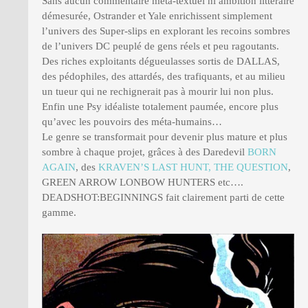
Sans aucun commentaire méta-textuel ni ambition littéraire
démesurée, Ostrander et Yale enrichissent simplement
l’univers des Super-slips en explorant les recoins sombres
de l’univers DC peuplé de gens réels et peu ragoutants.
Des riches exploitants dégueulasses sortis de DALLAS,
des pédophiles, des attardés, des trafiquants, et au milieu
un tueur qui ne rechignerait pas à mourir lui non plus.
Enfin une Psy idéaliste totalement paumée, encore plus
qu’avec les pouvoirs des méta-humains…
Le genre se transformait pour devenir plus mature et plus
sombre à chaque projet, grâces à des Daredevil
BORN
AGAIN
, des
KRAVEN’S LAST HUNT,
THE QUESTION
,
GREEN ARROW LONBOW HUNTERS etc….
DEADSHOT:BEGINNINGS fait clairement parti de cette
gamme.