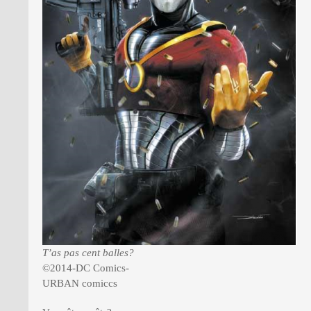
T’as pas cent balles?
©2014-DC Comics-
URBAN comiccs