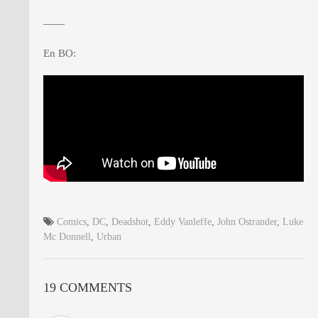
——
En BO:
Comics
,
DC
,
Deadshot
,
Eddy Vanleffe
,
John Ostrander
,
Luke
Mc Donnell
,
Urban
19 COMMENTS