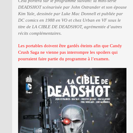
Cela portera sur le programme suivant: la mini-série
DEADSHOT scénarisée par John Ostrander et son épouse
Kim Yale, dessinée par Luke Mac Donnell et publiée par
PRESSE
DC comics en 1988 en VO et chez Urban en VF sous le
titre de LA CIBLE DE DEADSHOT, agrémentée d’autres
récits complémentaires.
Les portables doivent être gardés éteints afin que Candy
Crush Saga ne vienne pas interrompre les spoilers qui
pourraient faire partie du programme à l’examen.