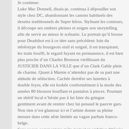
Je continue:
Luke Mac Donnell, disais-je, continua à dépouiller son
style chez DC, abandonnant les canons habituels des
dessins traditionnels de Super héros. Stylisant les contours,
il découpe ses ombres pleines et soigne son storytelling
afin de servir au mieux le scénario. Le portrait qu’il brosse
pour Deadshot est à ce titre sans précédent: loin du
stéréotype du bourgeois oisif et soigné, il est transpirant,
les traits bouffi, le regard fuyant en permanence, il est bien
plus proche d’un Charles Bronson vieillissant du
JUSTICIER DANS LA VILLE que d’un Clark Gable plein
de charme. Quant à Marnie n’attendez pas de sa part une
attitude de séduction. Cachée derrière ses lunettes à
double foyer, elle est lookée conformément à la mode des
années 80 blouson bouffant et pantalon à pinces. Pourtant
un shérif local n’hésite pas à lui faire du gringue
gentiment avant de rentrer chez lui penaud le pauvre gars.
Non rien n’est glamour ici et l’artiste donne sa pleine
mesure dans cette série limitée au vague parfum franco-
belge.