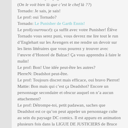
(
On le voit bien là que c’est le chef là ??
)
Tornado: Je sais, je sais!
Le prof: oui Tornado?
Tornado:
Le Punisher de Garth Ennis!
Le prof(
courroucé
): ça suffit avec votre Punisher! Élève
Tornado vous serez puni, vous devrez me lire tout le run
d’Englehart sur les Avengers et me rendre un devoir sur
les liens littéraires que vous pourrez y trouver avec
l’œuvre d’Honoré de Balzac! Ça vous apprendra à faire le
malin!
Le prof: Bon! Une idée peut-être les autres?
PIerreN: Deadshot peut-être.
Le prof: Toujours discret mais efficace, oui bravo Pierrot!
Mattie: Bon mais qui c’est ça Deadshot? Encore un
personnage secondaire et obscur auquel on n’a aucun
attachement?
Le prof: Détrompe-toi, petit padawan, saches que
Deadshot est ce qu’on peut appeler un personnage culte
au sein du paysage DC comics. Il est apparu en animation
plusieurs fois dans la LIGUE DE JUSTICIERS de Bruce