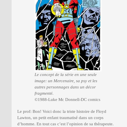
Le concept de la série en une seule
image: un Mercenaire, sa psy et les
autres personnages dans un décor
fragmenté.
©1988-Luke Mc Donnell-DC comics
Le prof: Bon! Voici donc la triste histoire de Floyd
Lawton, un petit enfant traumatisé dans un corps
d’homme. En tout cas c’est l’opinion de sa thérapeute.