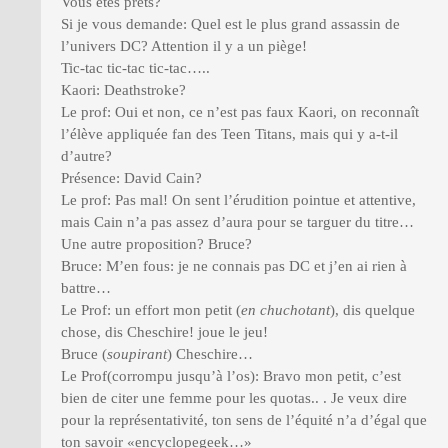
Vous êtes prêts?
Si je vous demande: Quel est le plus grand assassin de
l’univers DC? Attention il y a un piège!
Tic-tac tic-tac tic-tac…..
Kaori: Deathstroke?
Le prof: Oui et non, ce n’est pas faux Kaori, on reconnaît
l’élève appliquée fan des Teen Titans, mais qui y a-t-il
d’autre?
Présence: David Cain?
Le prof: Pas mal! On sent l’érudition pointue et attentive,
mais Cain n’a pas assez d’aura pour se targuer du titre…
Une autre proposition? Bruce?
Bruce: M’en fous: je ne connais pas DC et j’en ai rien à
battre…
Le Prof: un effort mon petit (
en chuchotant
), dis quelque
chose, dis Cheschire! joue le jeu!
Bruce (
soupirant
) Cheschire…
Le Prof(corrompu jusqu’à l’os): Bravo mon petit, c’est
bien de citer une femme pour les quotas.. . Je veux dire
pour la représentativité, ton sens de l’équité n’a d’égal que
ton savoir «encyclopegeek…»