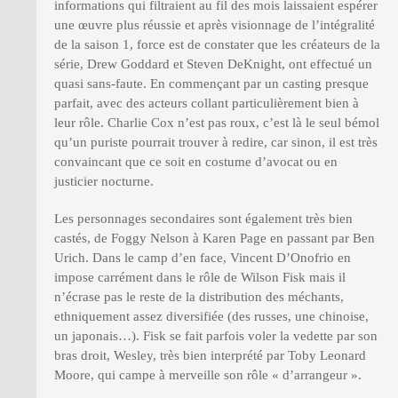
informations qui filtraient au fil des mois laissaient espérer
une œuvre plus réussie et après visionnage de l’intégralité
de la saison 1, force est de constater que les créateurs de la
série, Drew Goddard et Steven DeKnight, ont effectué un
quasi sans-faute. En commençant par un casting presque
parfait, avec des acteurs collant particulièrement bien à
leur rôle. Charlie Cox n’est pas roux, c’est là le seul bémol
qu’un puriste pourrait trouver à redire, car sinon, il est très
convaincant que ce soit en costume d’avocat ou en
justicier nocturne.
Les personnages secondaires sont également très bien
castés, de Foggy Nelson à Karen Page en passant par Ben
Urich. Dans le camp d’en face, Vincent D’Onofrio en
impose carrément dans le rôle de Wilson Fisk mais il
n’écrase pas le reste de la distribution des méchants,
ethniquement assez diversifiée (des russes, une chinoise,
un japonais…). Fisk se fait parfois voler la vedette par son
bras droit, Wesley, très bien interprété par Toby Leonard
Moore, qui campe à merveille son rôle « d’arrangeur ».