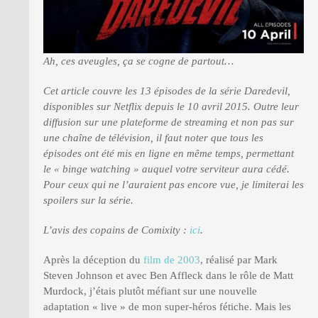
Ah, ces aveugles, ça se cogne de partout…
Cet article couvre les 13 épisodes de la série Daredevil,
disponibles sur Netflix depuis le 10 avril 2015. Outre leur
diffusion sur une plateforme de streaming et non pas sur
une chaîne de télévision, il faut noter que tous les
épisodes ont été mis en ligne en même temps, permettant
le « binge watching » auquel votre serviteur aura cédé.
Pour ceux qui ne l’auraient pas encore vue, je limiterai les
spoilers sur la série.
L’avis des copains de Comixity :
ici
.
Après la déception du
film de 2003
, réalisé par Mark
Steven Johnson et avec Ben Affleck dans le rôle de Matt
Murdock, j’étais plutôt méfiant sur une nouvelle
adaptation « live » de mon super-héros fétiche. Mais les