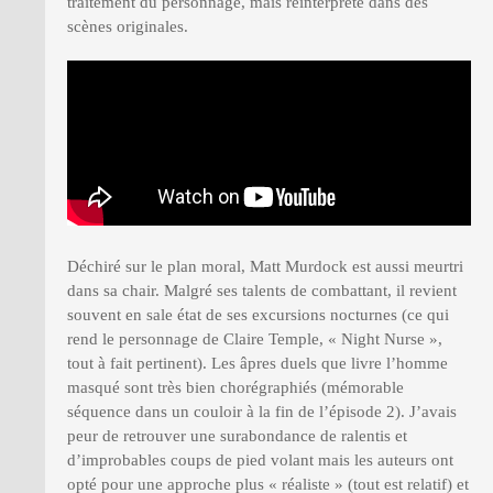
traitement du personnage, mais réinterprété dans des
scènes originales.
Déchiré sur le plan moral, Matt Murdock est aussi meurtri
dans sa chair. Malgré ses talents de combattant, il revient
souvent en sale état de ses excursions nocturnes (ce qui
rend le personnage de Claire Temple, « Night Nurse »,
tout à fait pertinent). Les âpres duels que livre l’homme
masqué sont très bien chorégraphiés (mémorable
séquence dans un couloir à la fin de l’épisode 2). J’avais
peur de retrouver une surabondance de ralentis et
d’improbables coups de pied volant mais les auteurs ont
opté pour une approche plus « réaliste » (tout est relatif) et