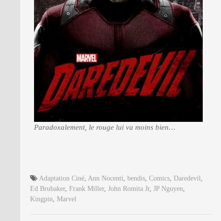
Paradoxalement, le rouge lui va moins bien…
Adaptation Ciné
,
Ann Nocenti
,
bendis
,
Comics
,
Daredevil
,
Ed Brubaker
,
Frank Miller
,
John Romita Jr
,
JP Nguyen
,
Kingpin
,
Marvel