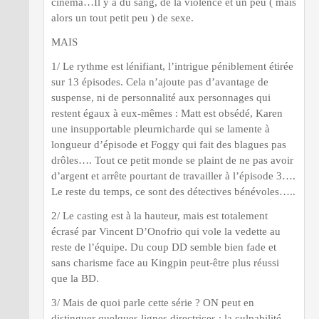
cinéma…Il y a du sang, de la violence et un peu ( mais
alors un tout petit peu ) de sexe.
MAIS
1/ Le rythme est lénifiant, l’intrigue péniblement étirée
sur 13 épisodes. Cela n’ajoute pas d’avantage de
suspense, ni de personnalité aux personnages qui
restent égaux à eux-mêmes : Matt est obsédé, Karen
une insupportable pleurnicharde qui se lamente à
longueur d’épisode et Foggy qui fait des blagues pas
drôles…. Tout ce petit monde se plaint de ne pas avoir
d’argent et arrête pourtant de travailler à l’épisode 3….
Le reste du temps, ce sont des détectives bénévoles…..
2/ Le casting est à la hauteur, mais est totalement
écrasé par Vincent D’Onofrio qui vole la vedette au
reste de l’équipe. Du coup DD semble bien fade et
sans charisme face au Kingpin peut-être plus réussi
que la BD.
3/ Mais de quoi parle cette série ? ON peut en
distinguer quelques lignes directrices : la culpabilité