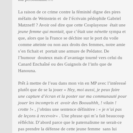
La raison de ce crime contre la féminité digne des pires
méfaits de Weinstein et de l’écrivain pédophile Gabriel
Matzneff ? Avoir osé dire que cette Cosplayeuse était une
jeune femme qui montait,
que c’était une
nénette
sympa et
que, alors que la France se déchire sur le port du voile
comme atteinte ou non aux droits des femmes, notre amie
s’en fichait et portait une armure de Prédator. De
l’humour douteux mais d’avantage tourné vers celui du
Canard Enchaîné ou des Guignols de l’info que de
Hanouna.
Prêt à mettre de l’eau dans mon vin en MP avec l’intéressé
plutôt que de se la jouer «
Hey, moi aussi, je peux faire
une capture d’écran et la poster sur ma communauté pour
jouer les incompris et avoir des Boouuhhh, ! vilain !
crotte !
« , j’obtins une sentence définitive : «
je n’ai pas
de leçons à recevoir
« . Une phrase qui m’a fait beaucoup
réfléchir. D’abord parce que le paternalisme ne serait-ce
pas prendre la défense de cette jeune femme sans lui