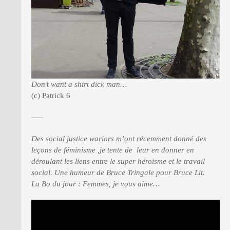
Don’t want a shirt dick man…
(c) Patrick 6
—–
Des social justice wariors m’ont récemment donné des
leçons de féminisme ,je tente de leur en donner en
déroulant les liens entre le super héroisme et le travail
social. Une humeur de Bruce Tringale pour Bruce Lit.
La Bo du jour : Femmes, je vous aime…