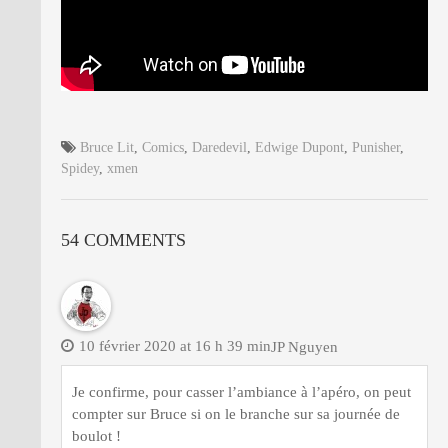
Bruce Lit
,
Comics
,
Daredevil
,
Edwige Dupont
,
Punisher
,
Spidey
,
xmen
54 COMMENTS
10 février 2020 at 16 h 39 min
JP Nguyen
Je confirme, pour casser l’ambiance à l’apéro, on peut
compter sur Bruce si on le branche sur sa journée de
boulot !