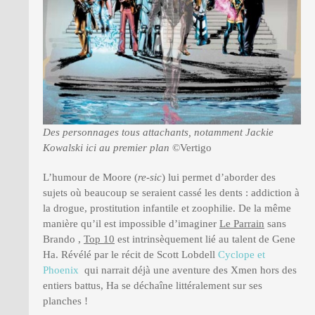
Des personnages tous attachants, notamment Jackie
Kowalski ici au premier plan
©Vertigo
L’humour de Moore (
re-sic
) lui permet d’aborder des
sujets où beaucoup se seraient cassé les dents : addiction à
la drogue, prostitution infantile et zoophilie. De la même
manière qu’il est impossible d’imaginer
Le Parrain
sans
Brando ,
Top 10
est intrinsèquement lié au talent de Gene
Ha. Révélé par le récit de Scott Lobdell
Cyclope et
Phoenix
qui narrait déjà une aventure des Xmen hors des
entiers battus, Ha se déchaîne littéralement sur ses
planches !