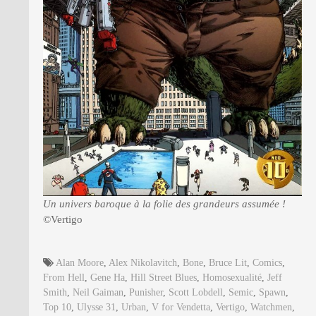
Un univers baroque à la folie des grandeurs assumée !
©Vertigo
Alan Moore
,
Alex Nikolavitch
,
Bone
,
Bruce Lit
,
Comics
,
From Hell
,
Gene Ha
,
Hill Street Blues
,
Homosexualité
,
Jeff
Smith
,
Neil Gaiman
,
Punisher
,
Scott Lobdell
,
Semic
,
Spawn
,
Top 10
,
Ulysse 31
,
Urban
,
V for Vendetta
,
Vertigo
,
Watchmen
,