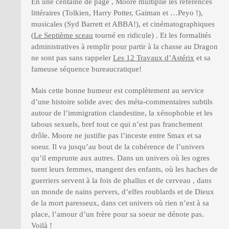
En une centaine de page , Moore multiplie les références
littéraires (Tolkien, Harry Potter, Gaiman et …Peyo !),
musicales (Syd Barrett et ABBA!), et cinématographiques
(
Le Septième sceau
tourné en ridicule) . Et les formalités
administratives à remplir pour partir à la chasse au Dragon
ne sont pas sans rappeler
Les 12 Travaux d’Astérix
et sa
fameuse séquence bureaucratique!
Mais cette bonne humeur est complètement au service
d’une histoire solide avec des méta-commentaires subtils
autour de l’immigration clandestine, la xénophobie et les
tabous sexuels, bref tout ce qui n’est pas franchement
drôle. Moore ne justifie pas l’inceste entre Smax et sa
soeur. Il va jusqu’au bout de la cohérence de l’univers
qu’il emprunte aux autres. Dans un univers où les ogres
tuent leurs femmes, mangent des enfants, où les haches de
guerriers servent à la fois de phallus et de cerveau , dans
un monde de nains pervers, d’elfes roublards et de Dieux
de la mort paresseux, dans cet univers où rien n’est à sa
place, l’amour d’un frère pour sa soeur ne dénote pas.
Voilà !