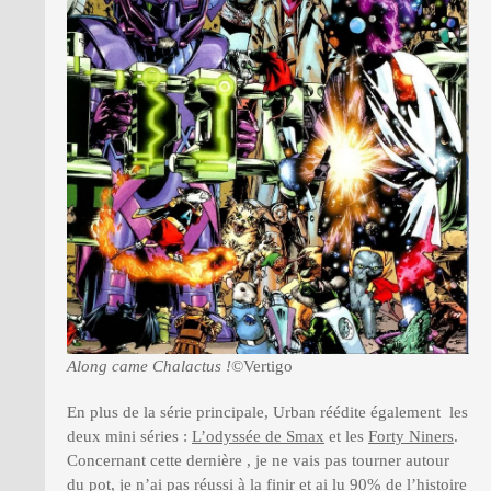
Along came Chalactus !
©Vertigo
En plus de la série principale, Urban réédite également les
deux mini séries :
L’odyssée de Smax
et les
Forty Niners
.
Concernant cette dernière , je ne vais pas tourner autour
du pot, je n’ai pas réussi à la finir et ai lu 90% de l’histoire