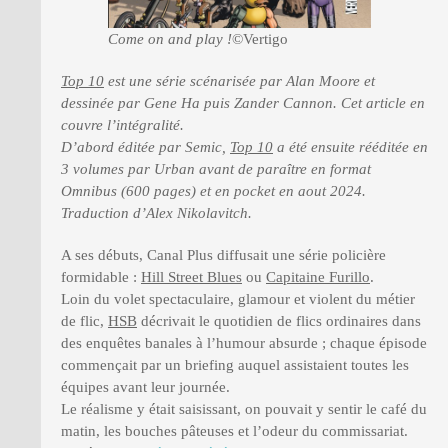
Come on and play !
©Vertigo
Top 10
est une série scénarisée par Alan Moore et
dessinée par Gene Ha puis Zander Cannon. Cet article en
couvre l’intégralité.
D’abord éditée par Semic,
Top 10
a été ensuite rééditée en
3 volumes par Urban avant de paraître en format
Omnibus (600 pages) et en pocket en aout 2024.
Traduction d’Alex Nikolavitch.
A ses débuts, Canal Plus diffusait une série policière
formidable :
Hill Street Blues
ou
Capitaine Furillo
.
Loin du volet spectaculaire, glamour et violent du métier
de flic,
HSB
décrivait le quotidien de flics ordinaires dans
des enquêtes banales à l’humour absurde ; chaque épisode
commençait par un briefing auquel assistaient toutes les
équipes avant leur journée.
Le réalisme y était saisissant, on pouvait y sentir le café du
matin, les bouches pâteuses et l’odeur du commissariat.