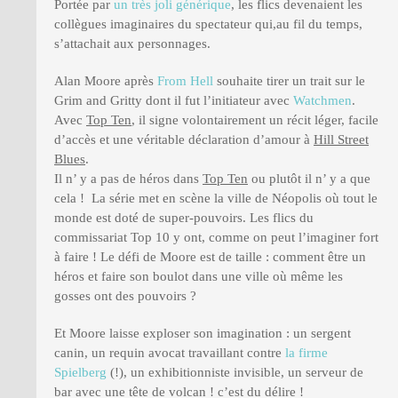
Portée par
un très joli générique
, les flics devenaient les
collègues imaginaires du spectateur qui,au fil du temps,
s’attachait aux personnages.
Alan Moore après
From Hell
souhaite tirer un trait sur le
Grim and Gritty dont il fut l’initiateur avec
Watchmen
.
Avec
Top Ten
, il signe volontairement un récit léger, facile
d’accès et une véritable déclaration d’amour à
Hill Street
Blues
.
Il n’ y a pas de héros dans
Top Ten
ou plutôt il n’ y a que
cela ! La série met en scène la ville de Néopolis où tout le
monde est doté de super-pouvoirs. Les flics du
commissariat Top 10 y ont, comme on peut l’imaginer fort
à faire ! Le défi de Moore est de taille : comment être un
héros et faire son boulot dans une ville où même les
gosses ont des pouvoirs ?
Et Moore laisse exploser son imagination : un sergent
canin, un requin avocat travaillant contre
la firme
Spielberg
(!), un exhibitionniste invisible, un serveur de
bar avec une tête de volcan ! c’est du délire !