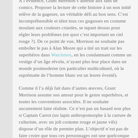
À l’évidence, Grant Morrison s’adresse aux fans de
comics. Proposer la lecture de cette histoire à un non initié
relève de la gageure, un véritable défi au bon sens. C’est
incompréhensible et idiot tous ces gugusses en costume
moulant aux couleurs criardes, se tapant dessus pour
régler leurs problèmes (en quoi c’est important un ciel
rouge ?). De ce point de vue, Morrison ne souhaite pas
emboîter le pas à Alan Moore qui a tiré un trait sur les
superhéros dans
Watchmen
, en les condamnant comme un
vestige d’un âge révolu, n’ayant plus leur place dans un
monde postmoderne (en particulier multiculturel, où la
suprématie de l’homme blanc est un leurre éventé).
Comme il l’a déjà fait dans d’autres œuvres, Grant
Morrison assume son amour pour le genre superhéros, et
toutes les conventions associées. Il ne souhaite
aucunement faire réaliste. Ce n’est pas un hasard non plus
si Captain Carrot (un lapin anthropomorphe à la carrure de
culturiste, avec un joli costume rouge et jaune vifs)
dispose d’un rôle de premier plan. L’objectif n’est pas de
faire croire que tous ces personnages ont une quelconque