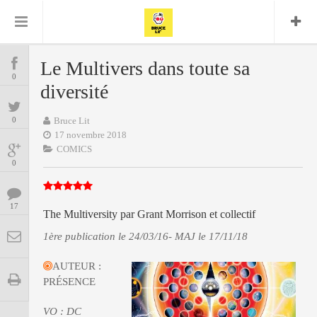
Bruce Lit
Bullshit Detector
Comics
Cyrille M
DC
Daredevil
Dark Horse
Le Multivers dans toute sa
COMICS
Delcourt
0
Eddy Vanleffe
Edwige
diversité
Encyclopegeek
Figure
Dupont
MANGAS
Replay
Focus
Frank Miller
Garth Ennis
0
Bruce Lit
image
Graphic Novel
Glénat
17 novembre 2018
JP
Independants
JB Vu Van
COMICS
BD
Nguyen
Mangas
0
Lug
Marvel
Musique
Mattie boy
ENCYCLOPEGEEK
Panini
17
Presse
Patrick Faivre
The Multiversity par Grant Morrison et collectif
Présence
CINE-SERIES-ANIME
Rock
Semic
1ère publication le 24/03/16- MAJ le 17/11/18
Punisher
Teamup
Special Guest
Spidey
Superman
AUTEUR :
Tornado
Urban
xmen
Vertigo
MUSIQUE
PRÉSENCE
VO : DC
LA BRUCE TEAM : SAISON 13