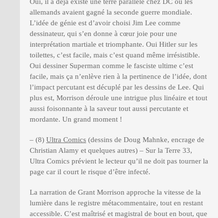
Oui, il a déjà existé une terre parallèle chez DC où les
allemands avaient gagné la seconde guerre mondiale.
L’idée de génie est d’avoir choisi Jim Lee comme
dessinateur, qui s’en donne à cœur joie pour une
interprétation martiale et triomphante. Oui Hitler sur les
toilettes, c’est facile, mais c’est quand même irrésistible.
Oui dessiner Superman comme le fasciste ultime c’est
facile, mais ça n’enlève rien à la pertinence de l’idée, dont
l’impact percutant est décuplé par les dessins de Lee. Qui
plus est, Morrison déroule une intrigue plus linéaire et tout
aussi foisonnante à la saveur tout aussi percutante et
mordante. Un grand moment !
– (8)
Ultra Comics
(dessins de Doug Mahnke, encrage de
Christian Alamy et quelques autres) – Sur la Terre 33,
Ultra Comics prévient le lecteur qu’il ne doit pas tourner la
page car il court le risque d’être infecté.
La narration de Grant Morrison approche la vitesse de la
lumière dans le registre métacommentaire, tout en restant
accessible. C’est maîtrisé et magistral de bout en bout, que