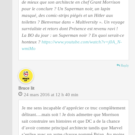
de mieux que son architecte en chef Grant Morrison
pour le conclure ? Un Superman noir, un lapin
masqué, des comic-strips piégés et un Hitler aux
toilettes ? Bienvenue dans « Multiversity ». Un voyage
surréaliste et retors dont Présence est revenu ravi !
La BO du jour : un Superman noir ? En quoi serait-ce
honteux ?
https://www.youtube.com/watch?v=j0A_N-
wmiMo
Reply
Bruce lit
24 mars 2016 at 12 h 40 min
Je me sens incapable d’apprécier ce truc complètement
délirant….mais soit ! Je dois admettre que Morrison
sait construire ses histoires et que DC a de la chance
d’avoir comme principal architecte tandis que Marvel
s’enlise avec un autre chauve nommé Brian. Au moins,