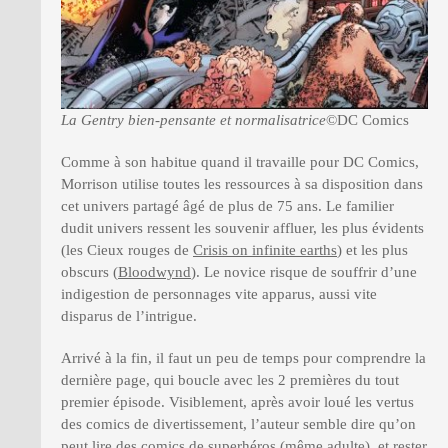
La Gentry bien-pensante et normalisatrice
©DC Comics
Comme à son habitue quand il travaille pour DC Comics,
Morrison utilise toutes les ressources à sa disposition dans
cet univers partagé âgé de plus de 75 ans. Le familier
dudit univers ressent les souvenir affluer, les plus évidents
(les Cieux rouges de
Crisis on infinite earths
) et les plus
obscurs (
Bloodwynd
). Le novice risque de souffrir d’une
indigestion de personnages vite apparus, aussi vite
disparus de l’intrigue.
Arrivé à la fin, il faut un peu de temps pour comprendre la
dernière page, qui boucle avec les 2 premières du tout
premier épisode. Visiblement, après avoir loué les vertus
des comics de divertissement, l’auteur semble dire qu’on
peut lire des comics de superhéros (même adulte), et rester