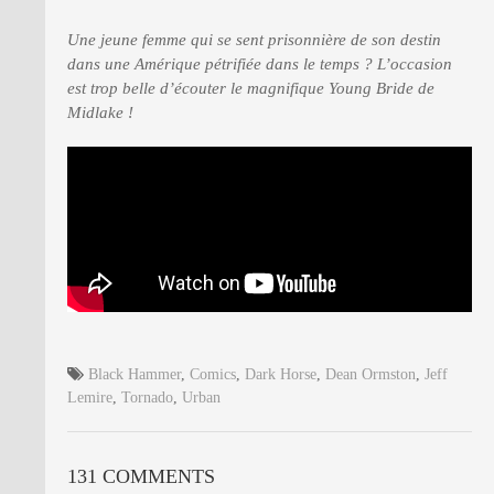
Une jeune femme qui se sent prisonnière de son destin
dans une Amérique pétrifiée dans le temps ? L’occasion
est trop belle d’écouter le magnifique Young Bride de
Midlake !
Black Hammer
,
Comics
,
Dark Horse
,
Dean Ormston
,
Jeff
Lemire
,
Tornado
,
Urban
131 COMMENTS