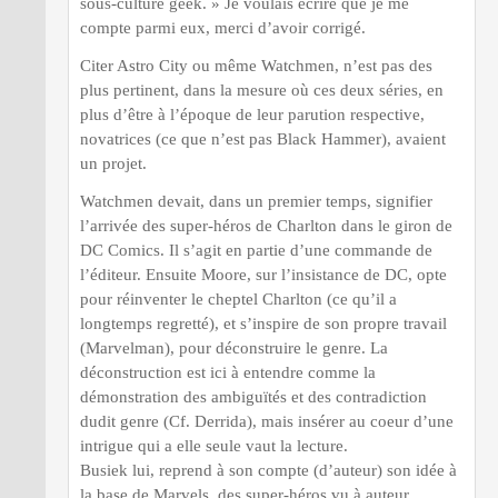
sous-culture geek. » Je voulais écrire que je me
compte parmi eux, merci d’avoir corrigé.
Citer Astro City ou même Watchmen, n’est pas des
plus pertinent, dans la mesure où ces deux séries, en
plus d’être à l’époque de leur parution respective,
novatrices (ce que n’est pas Black Hammer), avaient
un projet.
Watchmen devait, dans un premier temps, signifier
l’arrivée des super-héros de Charlton dans le giron de
DC Comics. Il s’agit en partie d’une commande de
l’éditeur. Ensuite Moore, sur l’insistance de DC, opte
pour réinventer le cheptel Charlton (ce qu’il a
longtemps regretté), et s’inspire de son propre travail
(Marvelman), pour déconstruire le genre. La
déconstruction est ici à entendre comme la
démonstration des ambiguïtés et des contradiction
dudit genre (Cf. Derrida), mais insérer au coeur d’une
intrigue qui a elle seule vaut la lecture.
Busiek lui, reprend à son compte (d’auteur) son idée à
la base de Marvels, des super-héros vu à auteur