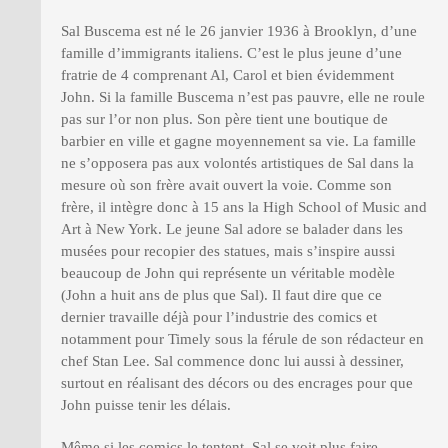
Sal Buscema est né le 26 janvier 1936 à Brooklyn, d’une
famille d’immigrants italiens. C’est le plus jeune d’une
fratrie de 4 comprenant Al, Carol et bien évidemment
John. Si la famille Buscema n’est pas pauvre, elle ne roule
pas sur l’or non plus. Son père tient une boutique de
barbier en ville et gagne moyennement sa vie. La famille
ne s’opposera pas aux volontés artistiques de Sal dans la
mesure où son frère avait ouvert la voie. Comme son
frère, il intègre donc à 15 ans la High School of Music and
Art à New York. Le jeune Sal adore se balader dans les
musées pour recopier des statues, mais s’inspire aussi
beaucoup de John qui représente un véritable modèle
(John a huit ans de plus que Sal). Il faut dire que ce
dernier travaille déjà pour l’industrie des comics et
notamment pour Timely sous la férule de son rédacteur en
chef Stan Lee. Sal commence donc lui aussi à dessiner,
surtout en réalisant des décors ou des encrages pour que
John puisse tenir les délais.
Même si les comics le tentent, Sal se voit plus faire