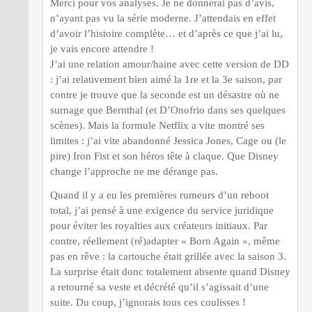
Merci pour vos analyses. Je ne donnerai pas d’avis,
n’ayant pas vu la série moderne. J’attendais en effet
d’avoir l’histoire complète… et d’après ce que j’ai lu,
je vais encore attendre !
J’ai une relation amour/haine avec cette version de DD
: j’ai relativement bien aimé la 1re et la 3e saison, par
contre je trouve que la seconde est un désastre où ne
surnage que Bernthal (et D’Onofrio dans ses quelques
scènes). Mais la formule Netflix a vite montré ses
limites : j’ai vite abandonné Jessica Jones, Cage ou (le
pire) Iron Fist et son héros tête à claque. Que Disney
change l’approche ne me dérange pas.
Quand il y a eu les premières rumeurs d’un reboot
total, j’ai pensé à une exigence du service juridique
pour éviter les royalties aux créateurs initiaux. Par
contre, réellement (ré)adapter « Born Again », même
pas en rêve : la cartouche était grillée avec la saison 3.
La surprise était donc totalement absente quand Disney
a retourné sa veste et décrété qu’il s’agissait d’une
suite. Du coup, j’ignorais tous ces coulisses !