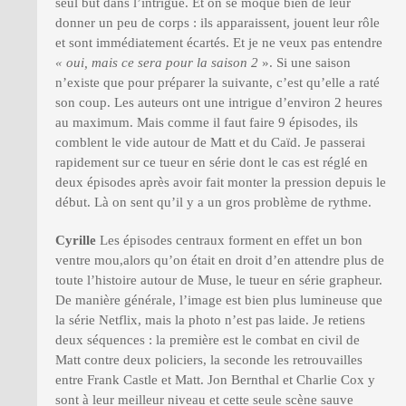
seul but dans l’intrigue. Et on se moque bien de leur
donner un peu de corps : ils apparaissent, jouent leur rôle
et sont immédiatement écartés. Et je ne veux pas entendre
« oui, mais ce sera pour la saison 2
». Si une saison
n’existe que pour préparer la suivante, c’est qu’elle a raté
son coup. Les auteurs ont une intrigue d’environ 2 heures
au maximum. Mais comme il faut faire 9 épisodes, ils
comblent le vide autour de Matt et du Caïd. Je passerai
rapidement sur ce tueur en série dont le cas est réglé en
deux épisodes après avoir fait monter la pression depuis le
début. Là on sent qu’il y a un gros problème de rythme.
Cyrille
Les épisodes centraux forment en effet un bon
ventre mou,alors qu’on était en droit d’en attendre plus de
toute l’histoire autour de Muse, le tueur en série grapheur.
De manière générale, l’image est bien plus lumineuse que
la série Netflix, mais la photo n’est pas laide. Je retiens
deux séquences : la première est le combat en civil de
Matt contre deux policiers, la seconde les retrouvailles
entre Frank Castle et Matt. Jon Bernthal et Charlie Cox y
sont à leur meilleur niveau et cette seule scène sauve