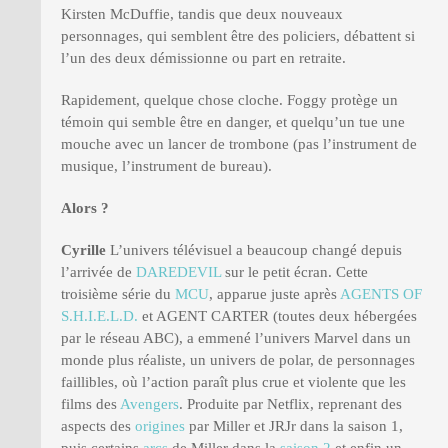
Kirsten McDuffie, tandis que deux nouveaux
personnages, qui semblent être des policiers, débattent si
l’un des deux démissionne ou part en retraite.
Rapidement, quelque chose cloche. Foggy protège un
témoin qui semble être en danger, et quelqu’un tue une
mouche avec un lancer de trombone (pas l’instrument de
musique, l’instrument de bureau).
Alors ?
Cyrille
L’univers télévisuel a beaucoup changé depuis
l’arrivée de
DAREDEVIL
sur le petit écran. Cette
troisième série du
MCU
, apparue juste après
AGENTS OF
S.H.I.E.L.D.
et AGENT CARTER (toutes deux hébergées
par le réseau ABC), a emmené l’univers Marvel dans un
monde plus réaliste, un univers de polar, de personnages
faillibles, où l’action paraît plus crue et violente que les
films des
Avengers
. Produite par Netflix, reprenant des
aspects des
origines
par Miller et JRJr dans la saison 1,
puis certains
arcs
de Miller dans la
saison 2
et enfin un