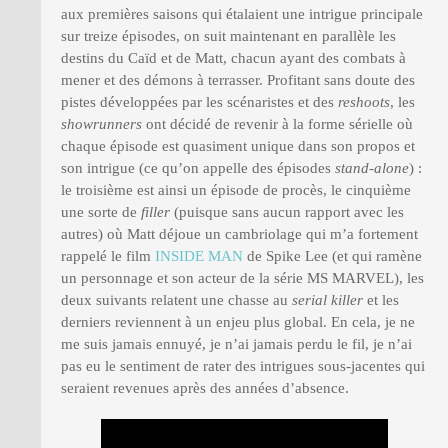
aux premières saisons qui étalaient une intrigue principale
sur treize épisodes, on suit maintenant en parallèle les
destins du Caïd et de Matt, chacun ayant des combats à
mener et des démons à terrasser. Profitant sans doute des
pistes développées par les scénaristes et des
reshoots
, les
showrunners
ont décidé de revenir à la forme sérielle où
chaque épisode est quasiment unique dans son propos et
son intrigue (ce qu’on appelle des épisodes
stand-alone
) :
le troisième est ainsi un épisode de procès, le cinquième
une sorte de
filler
(puisque sans aucun rapport avec les
autres) où Matt déjoue un cambriolage qui m’a fortement
rappelé le film
INSIDE MAN
de Spike Lee (et qui ramène
un personnage et son acteur de la série MS MARVEL), les
deux suivants relatent une chasse au
serial killer
et les
derniers reviennent à un enjeu plus global. En cela, je ne
me suis jamais ennuyé, je n’ai jamais perdu le fil, je n’ai
pas eu le sentiment de rater des intrigues sous-jacentes qui
seraient revenues après des années d’absence.