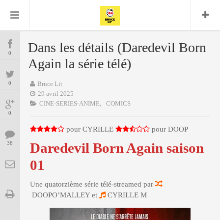
Bruce Lit
Bullshit Detector
Comics
Cyrille M
DC
Daredevil
Dark Horse
Dans les détails (Daredevil Born
COMICS
Delcourt
0
Eddy Vanleffe
Edwige
Again la série télé)
Encyclopegeek
Figure
Dupont
MANGAS
Replay
Focus
Frank Miller
Garth Ennis
0
Bruce Lit
image
Graphic Novel
Glénat
29 avril 2025
JP
Independants
JB Vu Van
CINE-SERIES-ANIME,
COMICS
BD
Nguyen
Mangas
0
Lug
Marvel
pour CYRILLE
Musique
pour DOOP
Mattie boy
ENCYCLOPEGEEK
Panini
38
Daredevil Born Again saison
Presse
Patrick Faivre
Présence
01
CINE-SERIES-ANIME
Rock
Semic
Punisher
Teamup
Special Guest
Spidey
Superman
Une quatorzième série télé-streamed par
Tornado
Urban
xmen
Vertigo
MUSIQUE
DOOPO’MALLEY et
CYRILLE M
LA BRUCE TEAM : SAISON 13