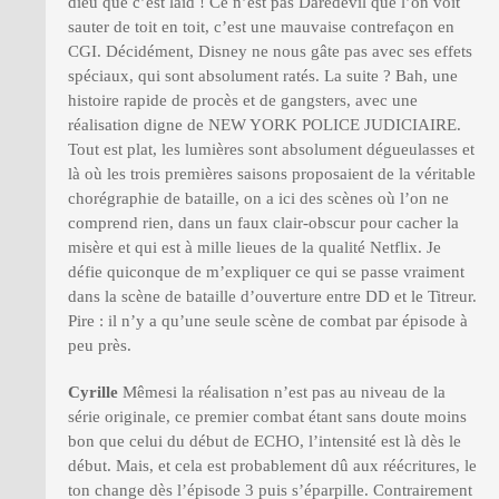
dieu que c’est laid ! Ce n’est pas Daredevil que l’on voit
sauter de toit en toit, c’est une mauvaise contrefaçon en
CGI. Décidément, Disney ne nous gâte pas avec ses effets
spéciaux, qui sont absolument ratés. La suite ? Bah, une
histoire rapide de procès et de gangsters, avec une
réalisation digne de NEW YORK POLICE JUDICIAIRE.
Tout est plat, les lumières sont absolument dégueulasses et
là où les trois premières saisons proposaient de la véritable
chorégraphie de bataille, on a ici des scènes où l’on ne
comprend rien, dans un faux clair-obscur pour cacher la
misère et qui est à mille lieues de la qualité Netflix. Je
défie quiconque de m’expliquer ce qui se passe vraiment
dans la scène de bataille d’ouverture entre DD et le Titreur.
Pire : il n’y a qu’une seule scène de combat par épisode à
peu près.
Cyrille
Mêmesi la réalisation n’est pas au niveau de la
série originale, ce premier combat étant sans doute moins
bon que celui du début de ECHO, l’intensité est là dès le
début. Mais, et cela est probablement dû aux réécritures, le
ton change dès l’épisode 3 puis s’éparpille. Contrairement