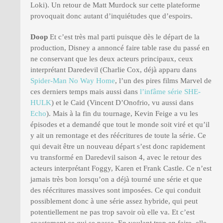
Loki). Un retour de Matt Murdock sur cette plateforme
provoquait donc autant d’inquiétudes que d’espoirs.
Doop
Et c’est très mal parti puisque dès le départ de la
production, Disney a annoncé faire table rase du passé en
ne conservant que les deux acteurs principaux, ceux
interprétant Daredevil (Charlie Cox, déjà apparu dans
Spider-Man No Way Home
, l’un des pires films Marvel de
ces derniers temps mais aussi dans
l’infâme série SHE-
HULK
) et le Caid (Vincent D’Onofrio, vu aussi dans
Echo
). Mais à la fin du tournage, Kevin Feige a vu les
épisodes et a demandé que tout le monde soit viré et qu’il
y ait un remontage et des réécritures de toute la série. Ce
qui devait être un nouveau départ s’est donc rapidement
vu transformé en Daredevil saison 4, avec le retour des
acteurs interprétant Foggy, Karen et Frank Castle. Ce n’est
jamais très bon lorsqu’on a déjà tourné une série et que
des réécritures massives sont imposées. Ce qui conduit
possiblement donc à une série assez hybride, qui peut
potentiellement ne pas trop savoir où elle va. Et c’est
exactement ce qui se passe. En voulant trop en faire, elle