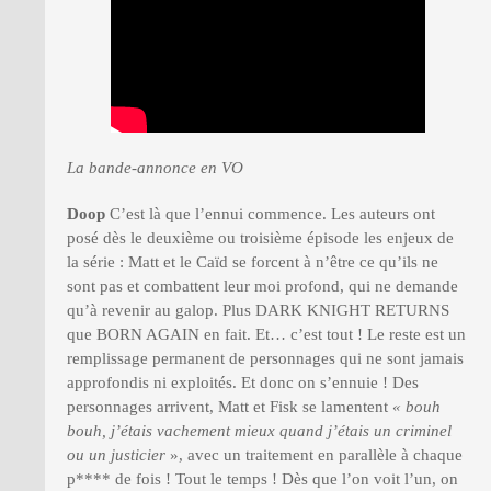
La bande-annonce en VO
Doop
C’est là que l’ennui commence. Les auteurs ont
posé dès le deuxième ou troisième épisode les enjeux de
la série : Matt et le Caïd se forcent à n’être ce qu’ils ne
sont pas et combattent leur moi profond, qui ne demande
qu’à revenir au galop. Plus DARK KNIGHT RETURNS
que BORN AGAIN en fait. Et… c’est tout ! Le reste est un
remplissage permanent de personnages qui ne sont jamais
approfondis ni exploités. Et donc on s’ennuie ! Des
personnages arrivent, Matt et Fisk se lamentent
« bouh
bouh, j’étais vachement mieux quand j’étais un criminel
ou un justicier
», avec un traitement en parallèle à chaque
p**** de fois ! Tout le temps ! Dès que l’on voit l’un, on