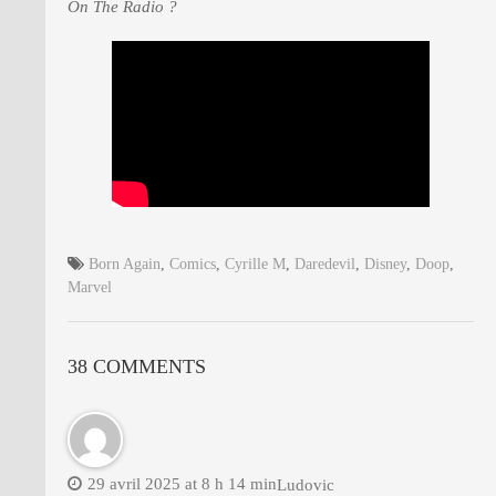
On The Radio ?
Born Again
,
Comics
,
Cyrille M
,
Daredevil
,
Disney
,
Doop
,
Marvel
38 COMMENTS
29 avril 2025 at 8 h 14 min
Ludovic